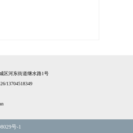
城区河东街道继水路1号
926/13704518349
an
8029号-1