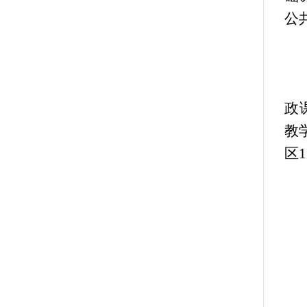
公
政
教
区