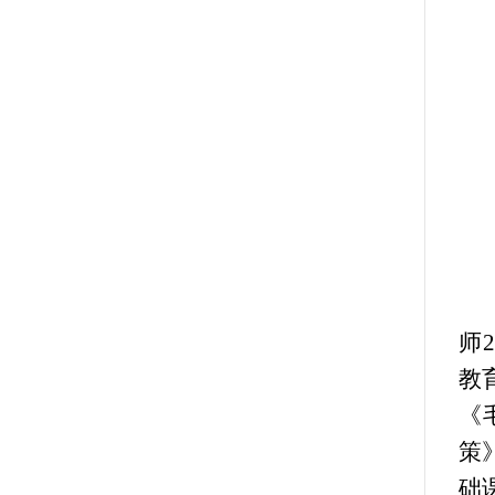
师
教
《
策
础