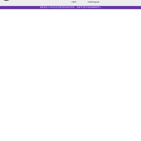
以质量特色立校，以学生成才为
招生信息
招生简
招生动态
招生计划
招生简章
26