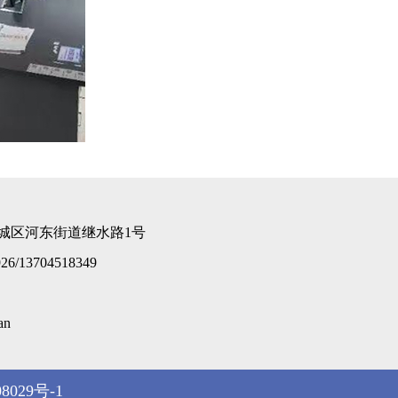
城区河东街道继水路1号
926/13704518349
an
8029号-1