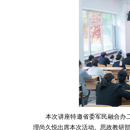
本次讲座特邀省委军民融合办
理尚久悦出席本次活动。思政教研