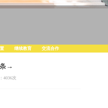
置
继续教育
交流合作
0条→
：
4036
次